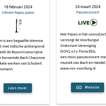
24 maart 2024
18 februari 2024
Passieconcert
Vikram Rajan, piano
Met Pasen in het vooruitzic
verzorgt de Voorburgse
m is een begaafde Weense
Oratorium Vereniging
st met Indische achtergrond.
(VOV), o.l.v. Fiona Ellis,
peelt de Busoni transcriptie
een mooi passieconcert met
e beroemde Bach Chaconne
muziek van Bach en Händel.
kele werken van Schubert
www.vov-voorburg.nl
chumann.
Website
Lees meer