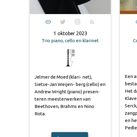
1 oktober 2023
C
Trio piano, cello en klarinet
Een a
Jelmer de Moed (klari- net),
besta
Sietse-Jan Weijen- berg (cello) en
Het d
Andrew Wright (piano) presen-
Klave
teren meesterwerken van
Serck
Beethoven, Brahms en Nino
zang
Rota.
en he
Pedlev