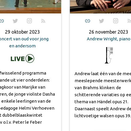
29 oktober 2023
26 november 2023
oncert van oud voor jong
Andrew Wright, piano
en andersom
fwisselend programma
Andrew laat één van de me
ande uit vier onderdelen:
meeslepende meesterwer
agkoor van Marijke van
van Brahms klinken: de
ren, de jonge violiste Dasha
schitterende variaties op e
, enkele leerlingen van de
thema van Händel opus 21.
pedagoge Helmi Verhoeven
Daarnaast speelt Andrew d
t dubbelblaaskwintet
lichtvoetige walsen opus 39.
 o.l.v. Peter le Feber