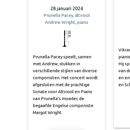
28 januari 2024
Prunella Pacey, altviool
Andrew Wright, piano
Vikra
piani
Prunella Pacey speelt, samen
Hij s
met Andrew, stukken in
van d
verschillende stijlen van diverse
en en
componisten. Het concert wordt
en S
afgesloten met de prachtige
Sonate voor Altviool en Piano
van Prunella’s moeder, de
begaafde Engelse componiste
Margot Wright.