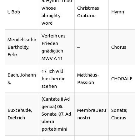
4. Hymn: Thou
whose
Christmas
t, Bob
Hymn
almighty
Oratorio
word
Verleih uns
Mendelssohn
Frieden
Bartholdy,
–
Chorus
gnädiglich
Felix
MWV A 11
17. Ich will
Bach, Johann
Matthäus-
hier bei dir
CHORALE
S.
Passion
stehen
(Cantata II Ad
genua) 06.
Buxtehude,
Membra Jesu
Sonata;
Sonata; 07. Ad
Dietrich
nostri
Chorus
ubera
portabimini