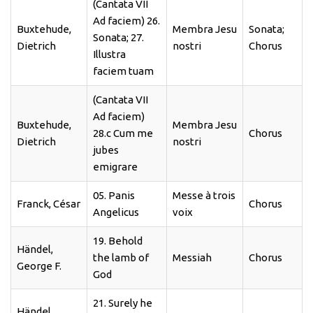
(Cantata VII
Ad faciem) 26.
Buxtehude,
Membra Jesu
Sonata;
Sonata; 27.
Dietrich
nostri
Chorus
Illustra
faciem tuam
(Cantata VII
Ad faciem)
Buxtehude,
Membra Jesu
28.c Cum me
Chorus
Dietrich
nostri
jubes
emigrare
05. Panis
Messe à trois
Franck, César
Chorus
Angelicus
voix
19. Behold
Händel,
the lamb of
Messiah
Chorus
George F.
God
21. Surely he
Händel,