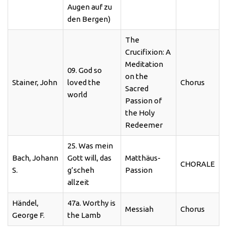
Augen auf zu
den Bergen)
The
Crucifixion: A
Meditation
09. God so
on the
Stainer, John
loved the
Chorus
Sacred
world
Passion of
the Holy
Redeemer
25. Was mein
Bach, Johann
Gott will, das
Matthäus-
CHORALE
S.
g’scheh
Passion
allzeit
Händel,
47a. Worthy is
Messiah
Chorus
George F.
the Lamb